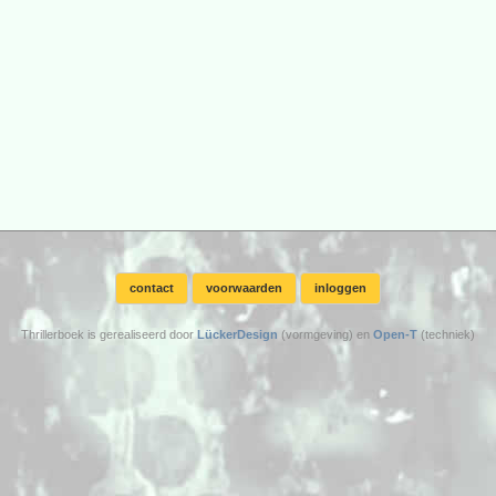
contact
voorwaarden
inloggen
Thrillerboek is gerealiseerd door
LückerDesign
(vormgeving) en
Open-T
(techniek)