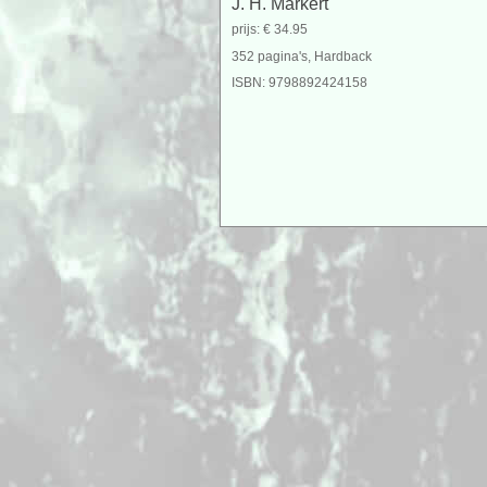
J. H. Markert
prijs: € 34.95
352 pagina's, Hardback
ISBN: 9798892424158