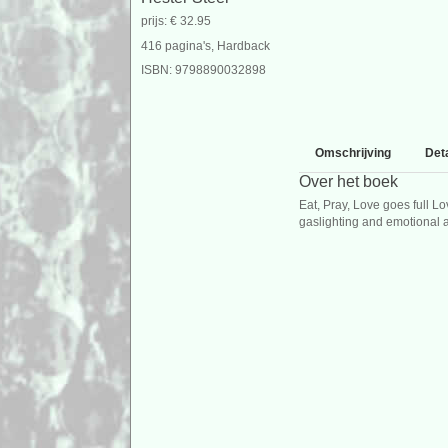
prijs: € 32.95
416 pagina's, Hardback
ISBN: 9798890032898
Omschrijving
Deta
Over het boek
Eat, Pray, Love goes full Lo
gaslighting and emotional 