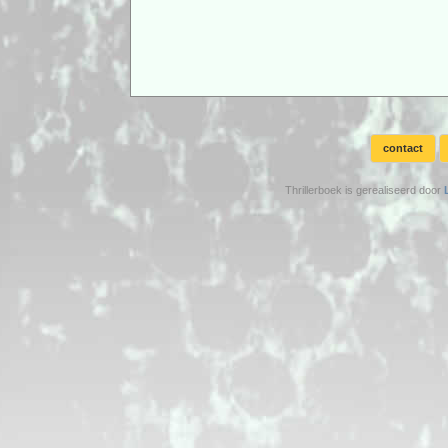
contact
Thrillerboek is gerealiseerd door