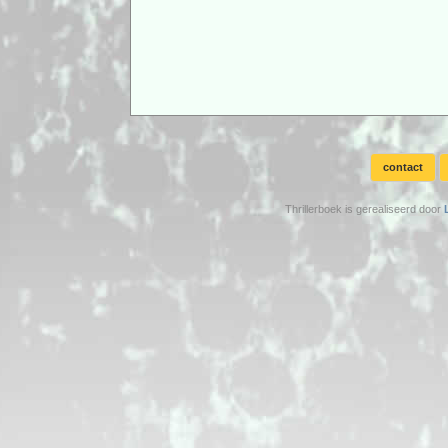
contact
Thrillerboek is gerealiseerd door