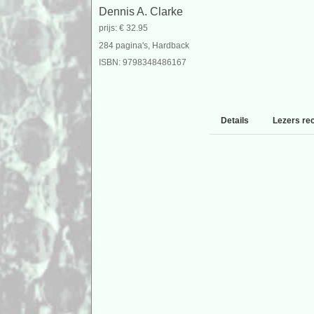
Dennis A. Clarke
prijs: € 32.95
284 pagina's, Hardback
ISBN: 9798348486167
Details
Lezers re