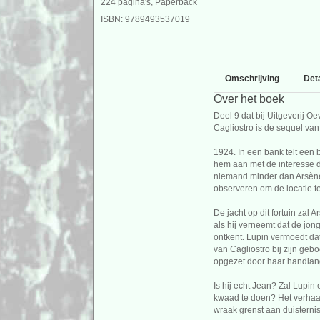
224 pagina's, Paperback
ISBN: 9789493537019
Omschrijving
Deta
Over het boek
Deel 9 dat bij Uitgeverij O
Cagliostro is de sequel van
1924. In een bank telt een 
hem aan met de interesse d
niemand minder dan Arsène
observeren om de locatie te
De jacht op dit fortuin zal 
als hij verneemt dat de jon
ontkent. Lupin vermoedt dat
van Cagliostro bij zijn geb
opgezet door haar handlan
Is hij echt Jean? Zal Lupin 
kwaad te doen? Het verhaal
wraak grenst aan duisternis