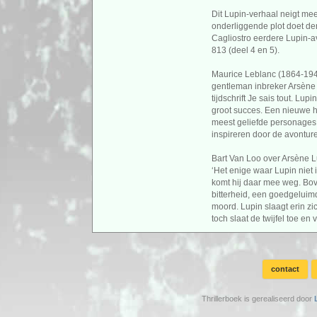
Dit Lupin-verhaal neigt me
onderliggende plot doet de
Cagliostro eerdere Lupin-a
813 (deel 4 en 5).
Maurice Leblanc (1864-1941
gentleman inbreker Arsène L
tijdschrift Je sais tout. L
groot succes. Een nieuwe h
meest geliefde personages. 
inspireren door de avontur
Bart Van Loo over Arsène L
‘Het enige waar Lupin niet 
komt hij daar mee weg. Bov
bitterheid, een goedgeluimde
moord. Lupin slaagt erin zic
toch slaat de twijfel toe en
contact
Thrillerboek is gerealiseerd door