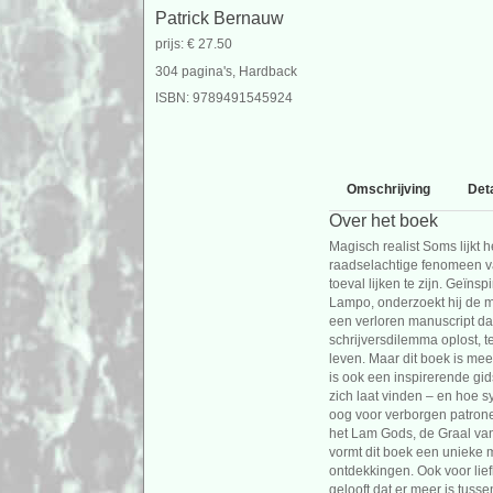
Patrick Bernauw
prijs: € 27.50
304 pagina's, Hardback
ISBN: 9789491545924
Omschrijving
Deta
Over het boek
Magisch realist Soms lijkt 
raadselachtige fenomeen va
toeval lijken te zijn. Geïn
Lampo, onderzoekt hij de 
een verloren manuscript dat
schrijversdilemma oplost, 
leven. Maar dit boek is me
is ook een inspirerende gid
zich laat vinden – en hoe s
oog voor verborgen patronen
het Lam Gods, de Graal va
vormt dit boek een unieke m
ontdekkingen. Ook voor lie
gelooft dat er meer is tuss