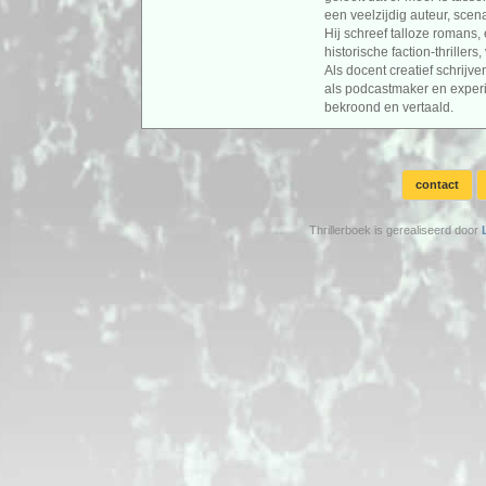
een veelzijdig auteur, scen
Hij schreef talloze romans, 
historische faction-thriller
Als docent creatief schrijve
als podcastmaker en experi
bekroond en vertaald.
contact
Thrillerboek is gerealiseerd door