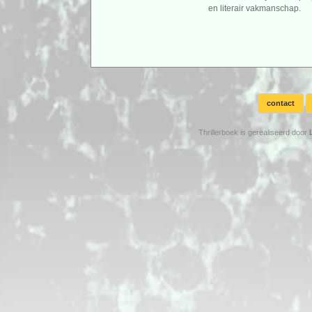
en literair vakmanschap.
contact
Thrillerboek is gerealiseerd door