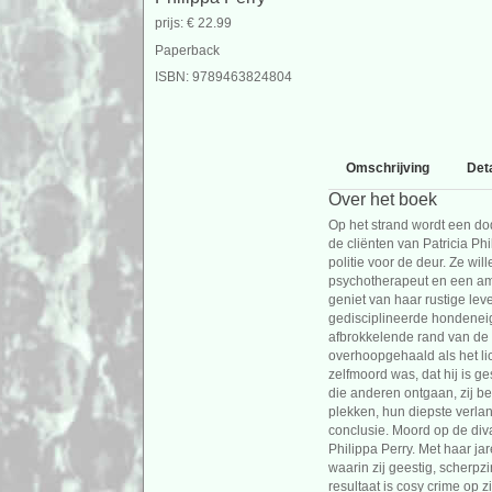
prijs: € 22.99
Paperback
ISBN: 9789463824804
Omschrijving
Deta
Over het boek
Op het strand wordt een dod
de cliënten van Patricia Ph
politie voor de deur. Ze wil
psychotherapeut en een ama
geniet van haar rustige lev
gedisciplineerde hondeneige
afbrokkelende rand van de
overhoopgehaald als het lic
zelfmoord was, dat hij is g
die anderen ontgaan, zij be
plekken, hun diepste verlange
conclusie. Moord op de div
Philippa Perry. Met haar jar
waarin zij geestig, scherpz
resultaat is cosy crime op 