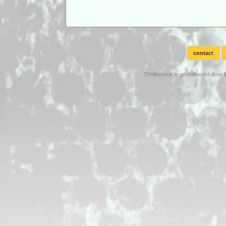
contact
Thrillerboek is gerealiseerd door