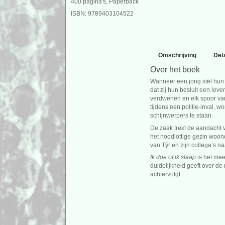
400 pagina's, Paperback
ISBN: 9789403104522
Omschrijving
Deta
Over het boek
Wanneer een jong stel hun n
dat zij hun besluit een leve
verdwenen en elk spoor van
tijdens een politie-inval,
schijnwerpers te staan.
De zaak trekt de aandacht 
het noodlottige gezin woon
van Týr en zijn collega’s n
Ik doe of ik slaap
is het me
duidelijkheid geeft over de
achtervolgt.