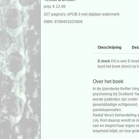
prijs: € 12.99
327 pagina's, ePUB 3 met digitaal watermerk
ISBN: 9789401625906
Omschrijving
Deta
E-boek
Dit is een E-boe
kunt het boek direct na
Over het boek
In de ijzersterke thriller
Ver
psycholoog bij Scotland Yar
eerste patiënten zijn onder
gewelddadige echtgenoot, e
paniekaanvallen.
Nadat Vera's behandeling su
Lily. Kort daarop wordt ze d
van en begint haar eigen o
waarheid blijkt, en hoe grot