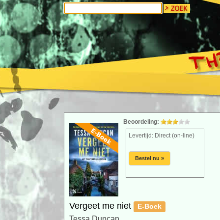
Beoordeling:
Levertijd: Direct (on-line)
Bestel nu »
Vergeet me niet
E-Boek
Tessa Duncan