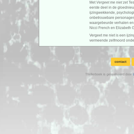
Met
Vergeet me niet
zet Te
eerste deel in de gloednieu
ijzingwekkende, psychologi
onbetrouwbare personages,
waargebeurde verhalen en 
Nicci French en Elizabeth 
Vergeet me niet is een ijz
vermeende zelfmoord onderz
contact
Thrillerboek is gerealiseerd door