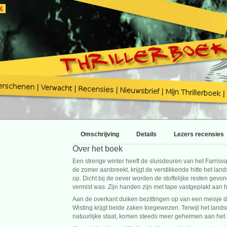
Omschrijving
Details
Lezers recensies
Over het boek
Een strenge winter heeft de sluisdeuren van het Farri
de zomer aanbreekt, krijgt de verstikkende hitte het lan
op. Dicht bij de oever worden de stoffelijke resten gevo
vermist was. Zijn handen zijn met tape vastgeplakt aan h
Aan de overkant duiken bezittingen op van een meisje d
Wisting krijgt beide zaken toegewezen. Terwijl het land
natuurlijke staat, komen steeds meer geheimen aan het l