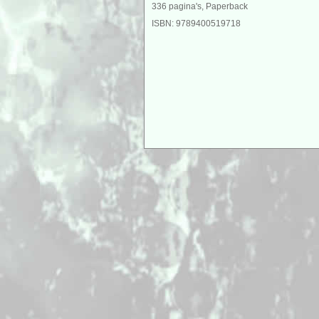
336 pagina's, Paperback
ISBN: 9789400519718