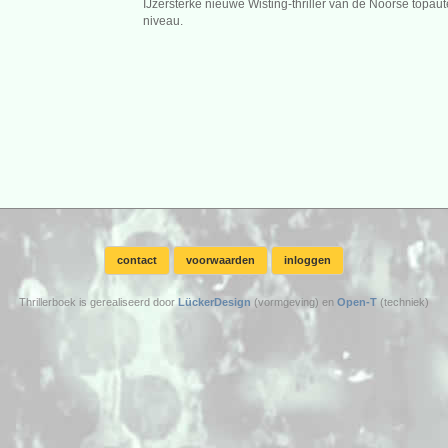
IJzersterke nieuwe Wisting-thriller van de Noorse topau
niveau.
contact
voorwaarden
inloggen
Thrillerboek is gerealiseerd door
LückerDesign
(vormgeving) en
Open-T
(techniek)