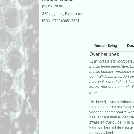
prijs: € 20.99
320 pagina's, Paperback
ISBN: 9789400513631
Omschrijving
Deta
Over het boek
‘Ik wil graag iets vooropst
in mijn leven gevochten. En
In mijn huidige werkomgevin
een half dozijn moorden op 
alles wat ik deed, deed ik 
keuze voor een meer mindfu
gezin.’
Het huwelijk van misdaadad
mindfulness-seminar volgt o
vader en echtgenoot te wor
heel andere manier gebruik
zware en overduidelijk schu
kalm om hem uit de weg te r
inmiddels kent…