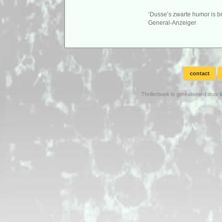
‘Dusse’s zwarte humor is br
General-Anzeiger
contact
Thrillerboek is gerealiseerd door