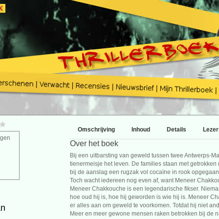
Omschrijving
Inhoud
Details
Lezer
agen
Over het boek
Bij een uitbarsting van geweld tussen twee Antwerps-Ma
tienermeisje het leven. De families staan met getrokke
bij de aanslag een rugzak vol cocaïne in rook opgegaan.
Toch wacht iedereen nog even af, want Meneer Chakkou
Meneer Chakkouche is een legendarische fikser. Niema
hoe oud hij is, hoe hij geworden is wie hij is. Meneer 
er alles aan om geweld te voorkomen. Totdat hij niet and
an
Meer en meer gewone mensen raken betrokken bij de n