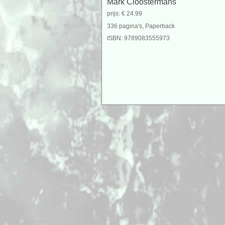
Mark Cloostermans
prijs: € 24.99
336 pagina's, Paperback
ISBN: 9789083555973