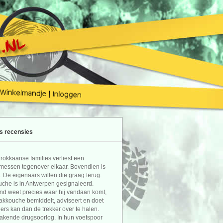
s recensies
rokkaanse families verliest een
n messen tegenover elkaar. Bovendien is
 De eigenaars willen die graag terug.
che is in Antwerpen gesignaleerd.
nd weet precies waar hij vandaan komt,
Chakkouche bemiddelt, adviseert en doet
ers kan dan de trekker over te halen.
akende drugsoorlog. In hun voetspoor