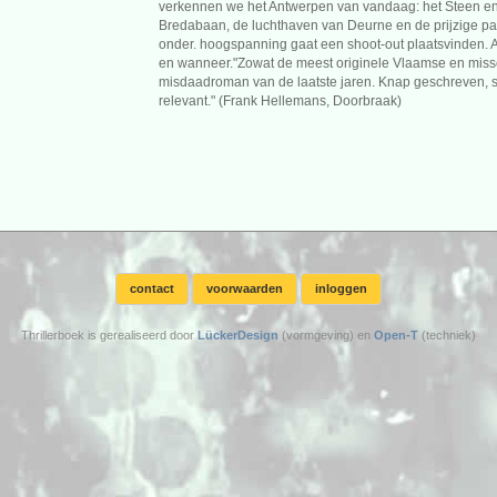
verkennen we het Antwerpen van vandaag: het Steen en 
Bredabaan, de luchthaven van Deurne en de prijzige pan
onder. hoogspanning gaat een shoot-out plaatsvinden.
en wanneer."Zowat de meest originele Vlaamse en miss
misdaadroman van de laatste jaren. Knap geschreven, s
relevant." (Frank Hellemans, Doorbraak)
contact
voorwaarden
inloggen
Thrillerboek is gerealiseerd door
LückerDesign
(vormgeving) en
Open-T
(techniek)