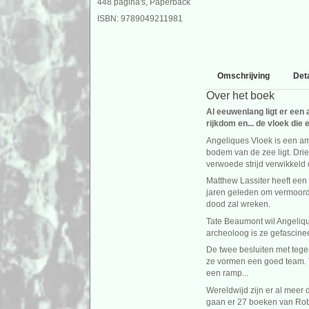
448 pagina's, Paperback
ISBN: 9789049211981
Omschrijving
Deta
Over het boek
Al eeuwenlang ligt er een
rijkdom en... de vloek die 
Angeliques Vloek is een a
bodem van de zee ligt. Dr
verwoede strijd verwikkeld 
Matthew Lassiter heeft een 
jaren geleden om vermoord. 
dood zal wreken.
Tate Beaumont wil Angeliq
archeoloog is ze gefascine
De twee besluiten met tege
ze vormen een goed team. To
een ramp...
Wereldwijd zijn er al meer
gaan er 27 boeken van Rob