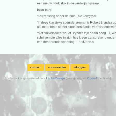
een nieuw hoofdstuk in de verdwijningszaak.
In de pers
‘Kruipt stevig onder de huid.’
De Telegraaf
‘In deze klassieke speurdersroman is Robert Bryndza goe
op, maar heeft op het einde een aantal verrassende wen
‘Met
Duivelsbocht
houdt Bryndza zijn naam hoog. Hij wee
schrijven die alles in zich heeft: een aansprekend ond
een denderende spanning.’ ThrillZone.nl
contact
voorwaarden
inloggen
Thrillerboek is gerealiseerd door
LückerDesign
(vormgeving) en
Open-T
(techniek)