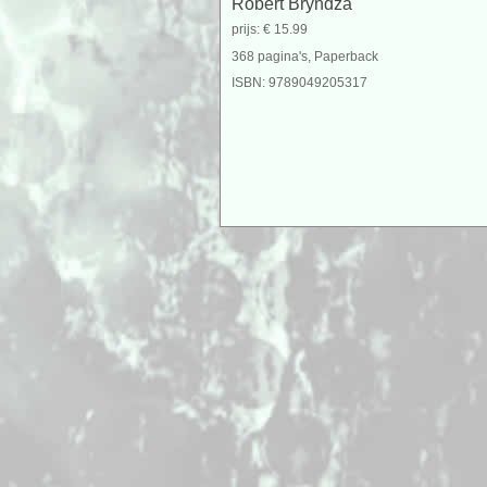
Robert Bryndza
prijs: € 15.99
368 pagina's, Paperback
ISBN: 9789049205317