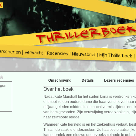
Omschrijving
Details
Lezers recensies
agen
Over het boek
Nadat Kate Marshall bij het surfen bijna is verdronken k
ontmoet ze een oudere dame die haar vertelt over haar dr
elf jaar geleden midden in de nacht vermist tijdens een 
van hem gevonden. Zijn verdwijning veroorzaakte bij zij
haar zelfmoord leidde.
Wanneer Kate hersteld is en het ziekenhuis verlaat, bes
Tristan de zaak te onderzoeken. Ze haalt de plaatselijke
kampeerplek een nieuwe onderzoeksmethode te gebruike