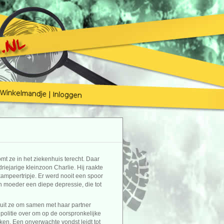
omt ze in het ziekenhuis terecht. Daar
iejarige kleinzoon Charlie. Hij raakte
kampeertripje. Er werd nooit een spoor
n moeder een diepe depressie, die tot
luit ze om samen met haar partner
 politie over om op de oorspronkelijke
n. Een onverwachte vondst leidt tot