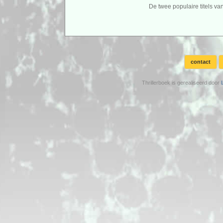
De twee populaire titels va
contact
Thrillerboek is gerealiseerd door