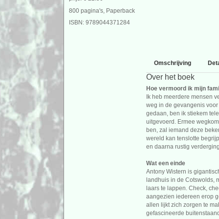
800 pagina's, Paperback
ISBN: 9789044371284
Omschrijving
Deta
Over het boek
Hoe vermoord ik mijn fami
Ik heb meerdere mensen ve
weg in de gevangenis voor 
gedaan, ben ik stiekem tel
uitgevoerd. Ermee wegkomen
ben, zal iemand deze beken
wereld kan tenslotte begri
en daarna rustig verderging
Wat een einde
Antony Wistern is gigantisc
landhuis in de Cotswolds, 
laars te lappen. Check, ch
aangezien iedereen erop geb
allen lijkt zich zorgen te 
gefascineerde buitenstaand