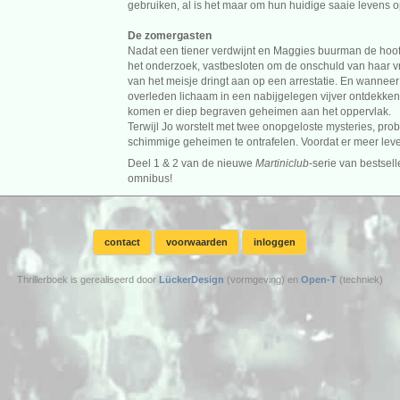
gebruiken, al is het maar om hun huidige saaie levens op
De zomergasten
Nadat een tiener verdwijnt en Maggies buurman de hoofdv
het onderzoek, vastbesloten om de onschuld van haar vri
van het meisje dringt aan op een arrestatie. En wanneer
overleden lichaam in een nabijgelegen vijver ontdekken
komen er diep begraven geheimen aan het oppervlak.
Terwijl Jo worstelt met twee onopgeloste mysteries, pro
schimmige geheimen te ontrafelen. Voordat er meer leve
Deel 1 & 2 van de nieuwe
Martiniclub
-serie van bestsel
omnibus!
contact
voorwaarden
inloggen
Thrillerboek is gerealiseerd door
LückerDesign
(vormgeving) en
Open-T
(techniek)