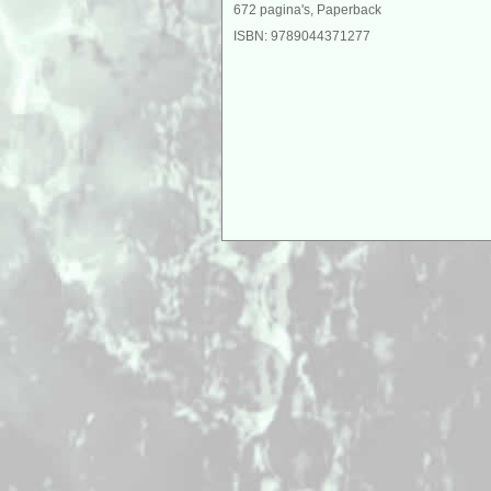
672 pagina's, Paperback
ISBN: 9789044371277