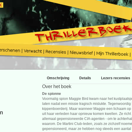
Omschrijving
Details
Lezers recensies
Over het boek
De spionne
Voormalig spion Maggie Bird kwam naar het kustplaatsje
laten nadat een missie tragisch mislukte. Tegenwoordig le
kippenboerderij. Maar wanneer Maggie een lichaam op ha
en
uit haar verleden haar opnieuw komen kwellen. Ze richt 
allemaal gepensioneerde CIA-agenten - om te achterha
waarom. De Martini Club-leden, zoals ze zichzelf noeme
gepensioneerd, maar ze hebben nog steeds een aantal h