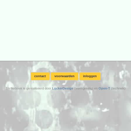
contact
voorwaarden
inloggen
Thrillerboek is gerealiseerd door
LückerDesign
(vormgeving) en
Open-T
(techniek)