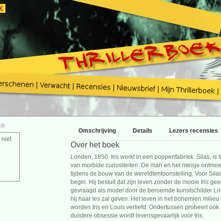
Omschrijving
Details
Lezers recensies
 niet
Over het boek
Londen, 1850. Iris werkt in een poppenfabriek. Silas, i
van morbide curiositeiten. De man en het meisje ontmoet
tijdens de bouw van de wereldtentoonstelling. Voor Sil
begin. Hij besluit dat zijn leven zonder de mooie Iris ge
gevraagd als model door de beroemde kunstschilder Loui
hij haar les zal geven. Het leven in het bohemien milieu 
worden Iris en Louis verliefd. Ondertussen probeert ook S
duistere obsessie wordt levensgevaarlijk voor Iris.