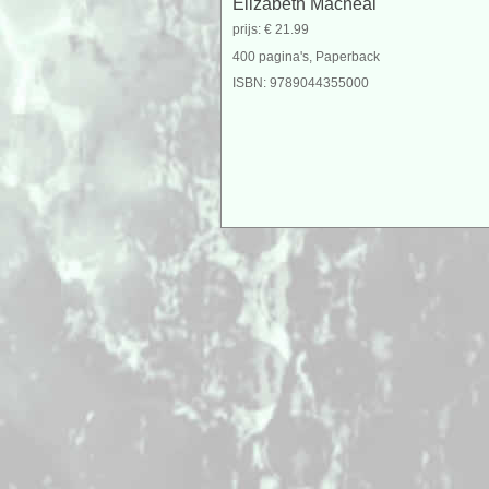
Elizabeth Macneal
prijs: € 21.99
400 pagina's, Paperback
ISBN: 9789044355000