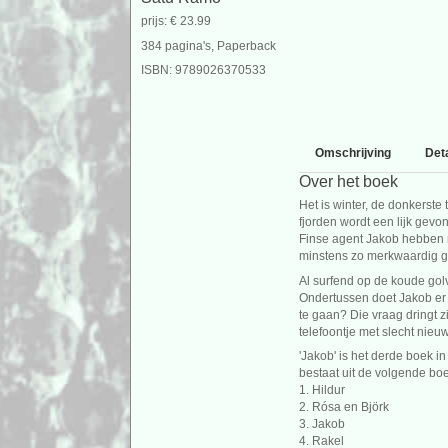
prijs: € 23.99
384 pagina's, Paperback
ISBN: 9789026370533
Omschrijving
Deta
Over het boek
Het is winter, de donkerste t
fjorden wordt een lijk gev
Finse agent Jakob hebben n
minstens zo merkwaardig ge
Al surfend op de koude gol
Ondertussen doet Jakob er a
te gaan? Die vraag dringt zi
telefoontje met slecht nieu
'Jakob' is het derde boek 
bestaat uit de volgende bo
1. Hildur
2. Rósa en Björk
3. Jakob
4. Rakel