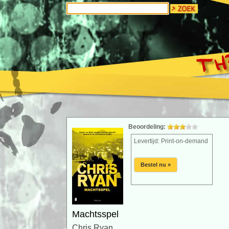
Beoordeling:
Levertijd: Print-on-demand
Bestel nu »
Machtsspel
Chris Ryan