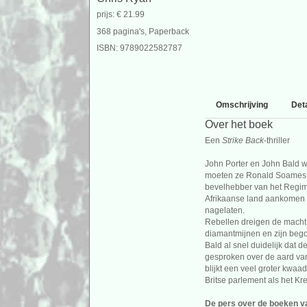
prijs: € 21.99
368 pagina's, Paperback
ISBN: 9789022582787
Omschrijving
Deta
Over het boek
Een
Strike Back
-thriller
John Porter en John Bald 
moeten ze Ronald Soames 
bevelhebber van het Regime
Afrikaanse land aankomen i
nagelaten.
Rebellen dreigen de macht 
diamantmijnen en zijn bego
Bald al snel duidelijk dat
gesproken over de aard van
blijkt een veel groter kwaad
Britse parlement als het Kr
De pers over de boeken v