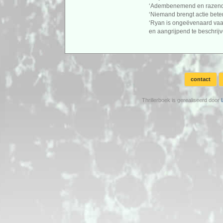
‘Adembenemend en razend
‘Niemand brengt actie bete
‘Ryan is ongeëvenaard vaard
en aangrijpend te beschrijv
contact
Thrillerboek is gerealiseerd door