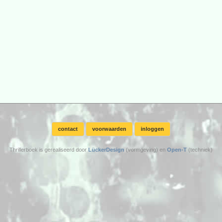
contact
voorwaarden
inloggen
Thrillerboek is gerealiseerd door
LückerDesign
(vormgeving) en
Open-T
(techniek)