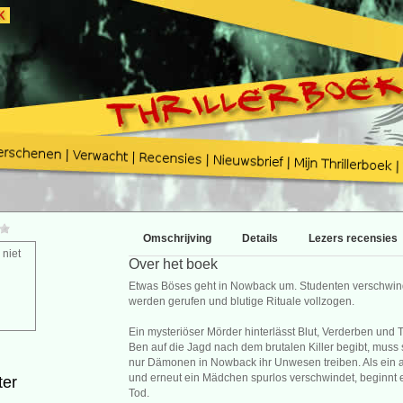
Omschrijving
Details
Lezers recensies
 niet
Over het boek
Etwas Böses geht in Nowback um. Studenten verschwi
werden gerufen und blutige Rituale vollzogen.
Ein mysteriöser Mörder hinterlässt Blut, Verderben und 
Ben auf die Jagd nach dem brutalen Killer begibt, muss si
nur Dämonen in Nowback ihr Unwesen treiben. Als ein al
und erneut ein Mädchen spurlos verschwindet, beginnt
ter
Tod.