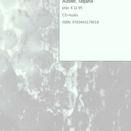
Auster, Tatjana
prijs: € 11.95
CD-Audio
ISBN: 9783943179019