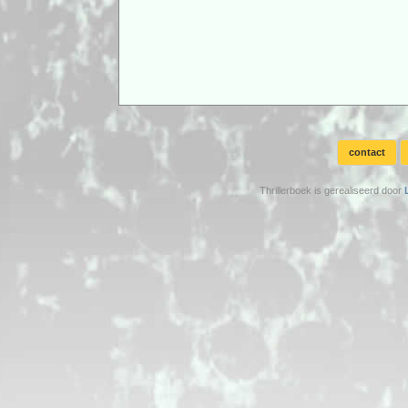
contact
Thrillerboek is gerealiseerd door