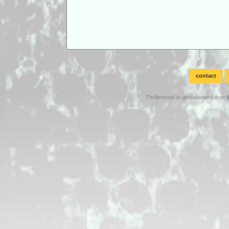
contact
Thrillerboek is gerealiseerd door