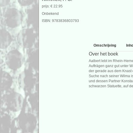
prijs: € 22.95
Onbekend
ISBN: 9783836803793
Omschrijving
Inh
Over het boek
Aalbert lebt im Rhein-Herne
Aufträgen ganz gut unter Wa
der gerade aus dem Knast 
Suche nach seiner Wilma ist
und dessen Partner Konstan
schwarzen Statuette, auf de