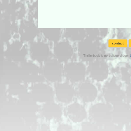
contact
Thrillerboek is gerealiseerd door