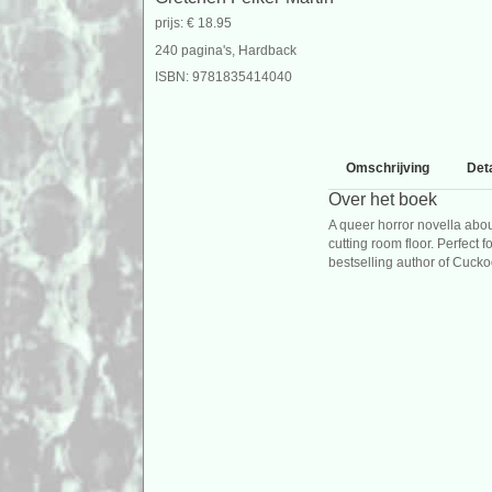
prijs: € 18.95
240 pagina's, Hardback
ISBN: 9781835414040
Omschrijving
Deta
Over het boek
A queer horror novella about
cutting room floor. Perfec
bestselling author of Cuck