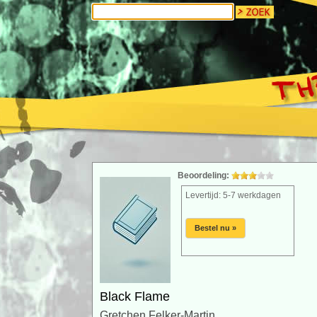
Beoordeling:
Levertijd: 5-7 werkdagen
Bestel nu »
Black Flame
Gretchen Felker-Martin