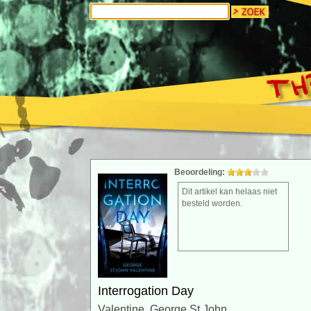
Beoordeling:
Dit artikel kan helaas niet
besteld worden.
Interrogation Day
Valentine, George St.John