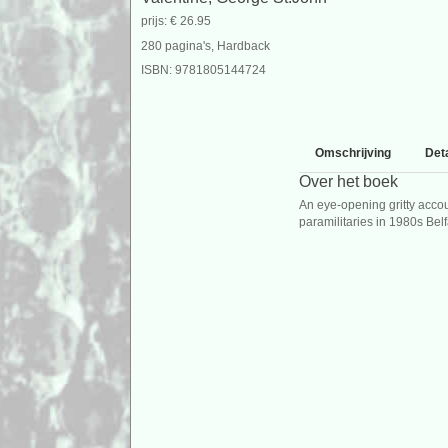
prijs: € 26.95
280 pagina's, Hardback
ISBN: 9781805144724
Omschrijving
Deta
Over het boek
An eye-opening gritty accoun
paramilitaries in 1980s Belf