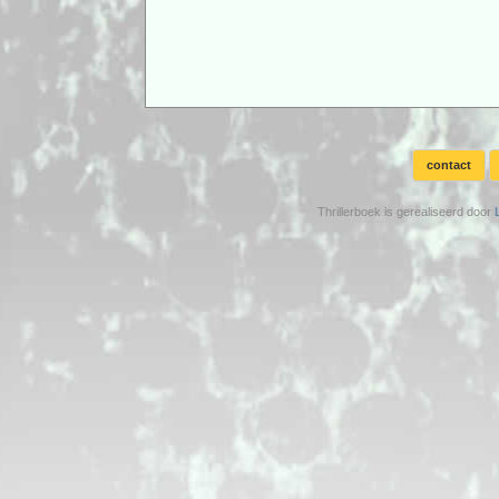
contact
Thrillerboek is gerealiseerd door