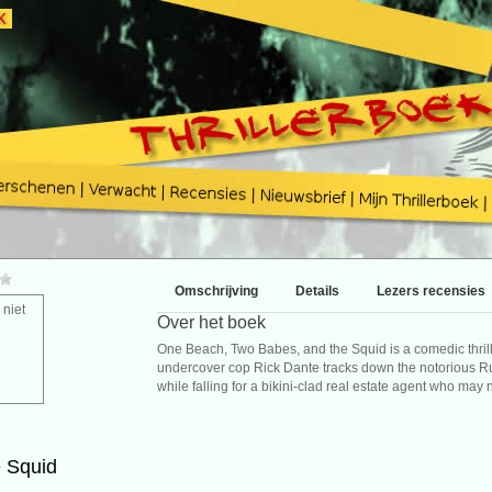
Omschrijving
Details
Lezers recensies
 niet
Over het boek
One Beach, Two Babes, and the Squid is a comedic thrille
undercover cop Rick Dante tracks down the notorious Ru
while falling for a bikini-clad real estate agent who may
 Squid