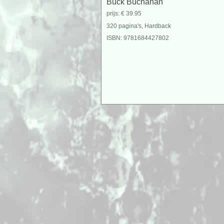
Buck Buchanan
prijs: € 39.95
320 pagina's, Hardback
ISBN: 9781684427802