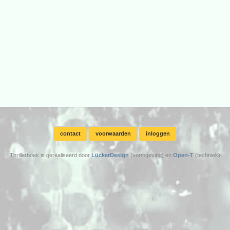
contact
voorwaarden
inloggen
Thrillerboek is gerealiseerd door
LückerDesign
(vormgeving) en
Open-T
(techniek)