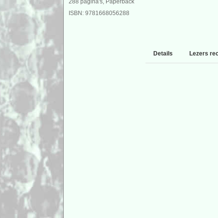
288 pagina's, Paperback
ISBN: 9781668056288
Details
Lezers re