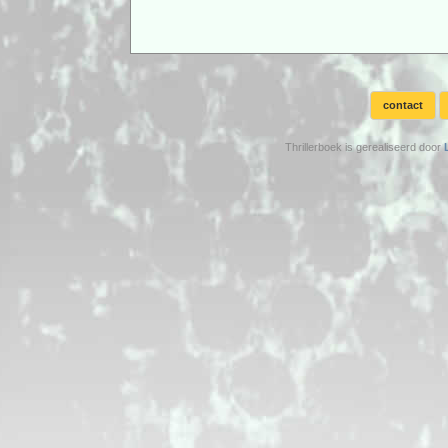
contact
Thrillerboek is gerealiseerd door