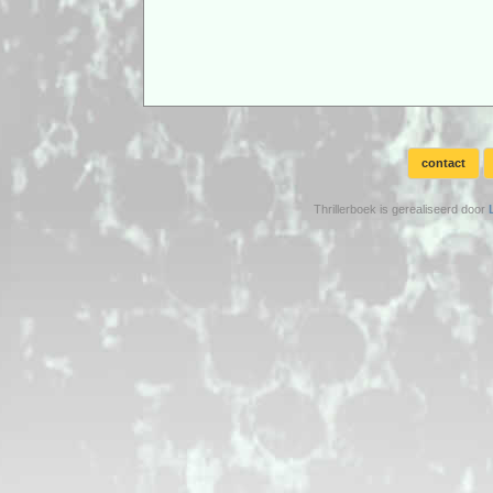
contact
Thrillerboek is gerealiseerd door