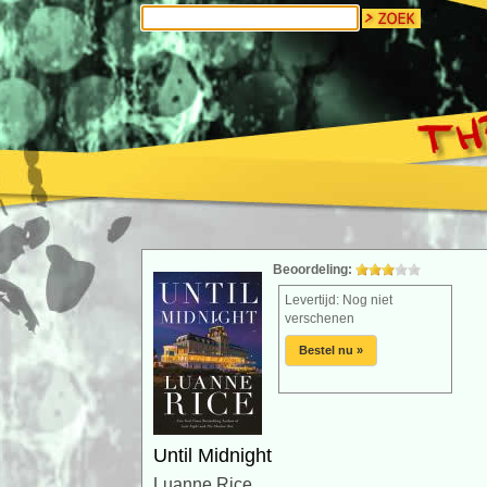
Beoordeling:
Levertijd: Nog niet
verschenen
Bestel nu »
Until Midnight
Luanne Rice