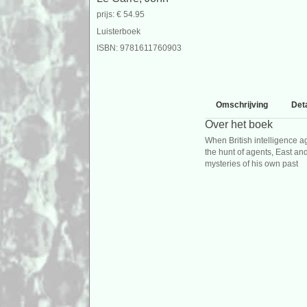
prijs: € 54.95
Luisterboek
ISBN: 9781611760903
Omschrijving
Deta
Over het boek
When British intelligence 
the hunt of agents, East an
mysteries of his own past