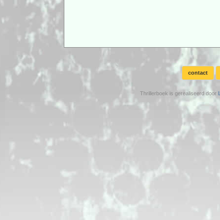
contact
Thrillerboek is gerealiseerd door