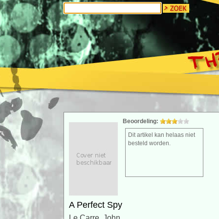
Beoordeling:
Dit artikel kan helaas niet
besteld worden.
A Perfect Spy
Le Carre, John