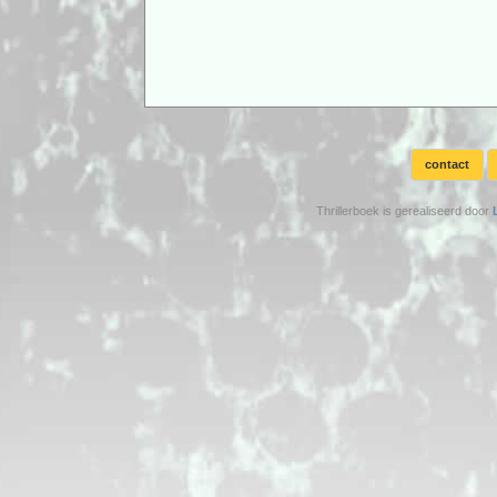
contact
Thrillerboek is gerealiseerd door