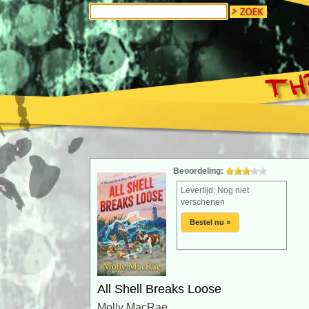
Beoordeling:
Levertijd: Nog niet
verschenen
Bestel nu »
All Shell Breaks Loose
Molly MacRae