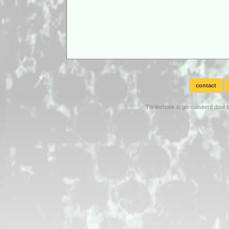
contact
Thrillerboek is gerealiseerd door