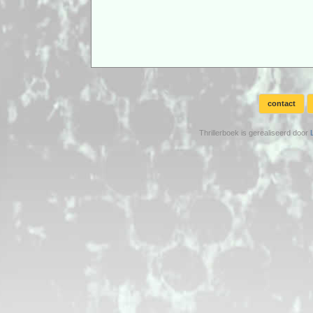
contact
Thrillerboek is gerealiseerd door