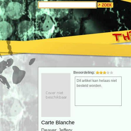
Beoordeling:
Dit artikel kan helaas niet
besteld worden.
Carte Blanche
Deaver, Jeffery