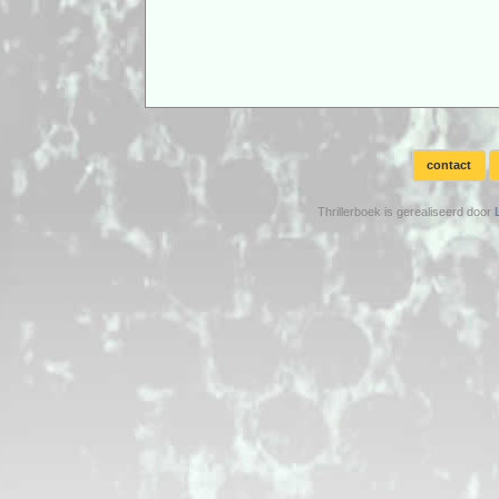
contact
Thrillerboek is gerealiseerd door