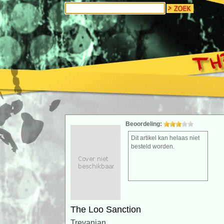
Beoordeling:
Dit artikel kan helaas niet
besteld worden.
The Loo Sanction
Trevanian