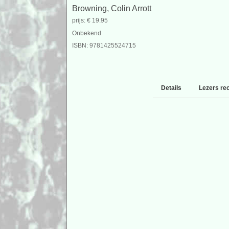
Browning, Colin Arrott
prijs: € 19.95
Onbekend
ISBN: 9781425524715
Details
Lezers re