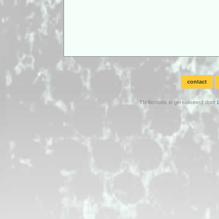
contact
Thrillerboek is gerealiseerd door