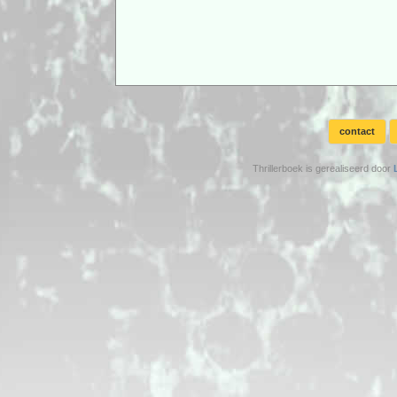
contact
Thrillerboek is gerealiseerd door