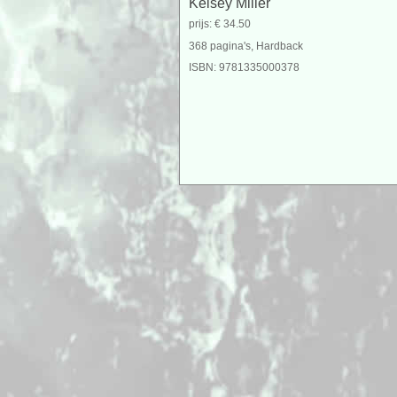
Kelsey Miller
prijs: € 34.50
368 pagina's, Hardback
ISBN: 9781335000378