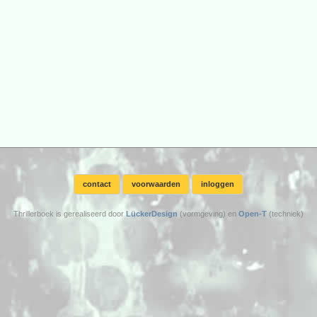
contact
voorwaarden
inloggen
Thrillerboek is gerealiseerd door
LückerDesign
(vormgeving) en
Open-T
(techniek)