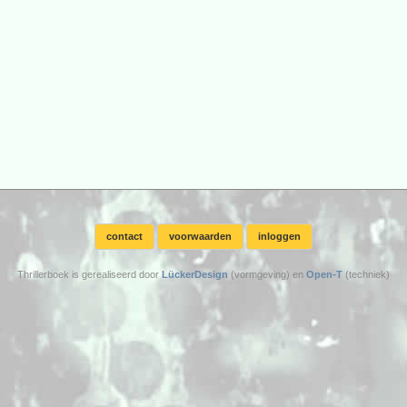
contact
voorwaarden
inloggen
Thrillerboek is gerealiseerd door
LückerDesign
(vormgeving) en
Open-T
(techniek)