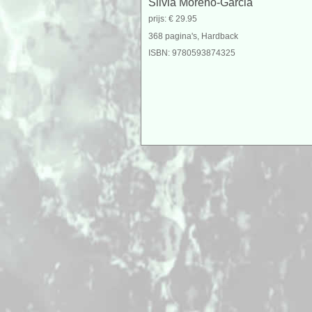
Silvia Moreno-Garcia
prijs: € 29.95
368 pagina's, Hardback
ISBN: 9780593874325