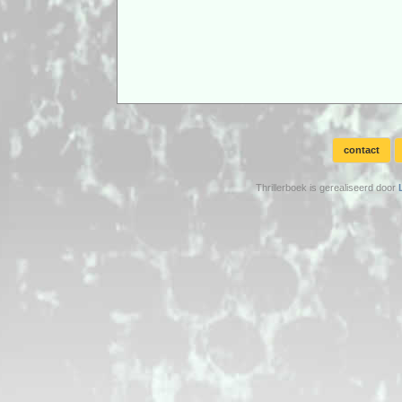
contact
Thrillerboek is gerealiseerd door