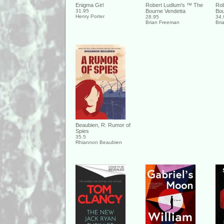
Enigma Girl
Robert Ludlum's ™ The
Rob
31.95
Bourne Vendetta
Bou
Henry Porter
28.95
34.
Brian Freeman
Bri
Beaubien, R: Rumor of
Spies
35.5
Rhiannon Beaubien