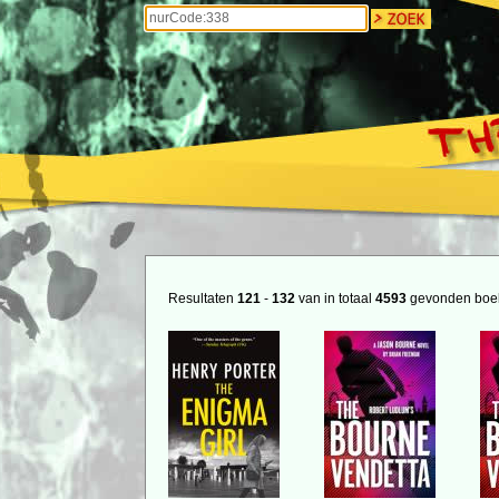
Resultaten
121
-
132
van in totaal
4593
gevonden boe