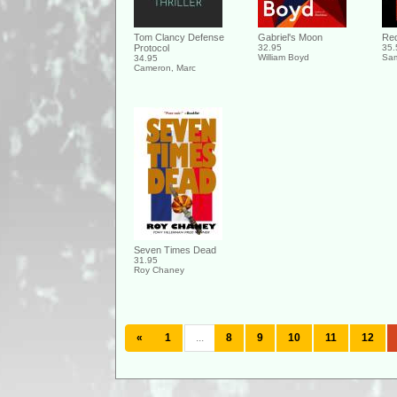
Tom Clancy Defense
Gabriel's Moon
Red
Protocol
32.95
35.
William Boyd
Sam
34.95
Cameron, Marc
Seven Times Dead
31.95
Roy Chaney
«
1
...
8
9
10
11
12