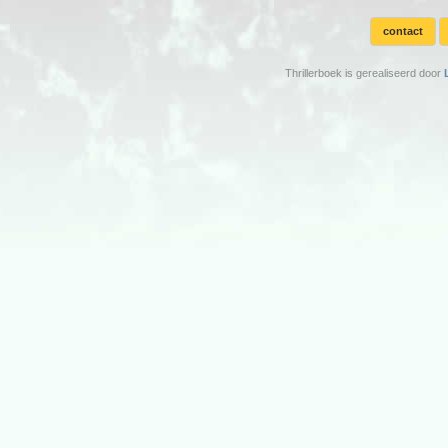
contact
Thrillerboek is gerealiseerd door