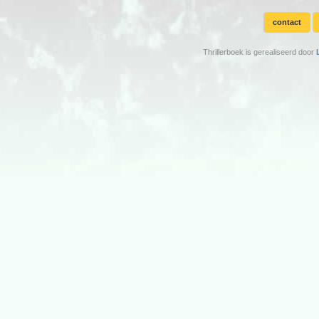
contact
Thrillerboek is gerealiseerd door