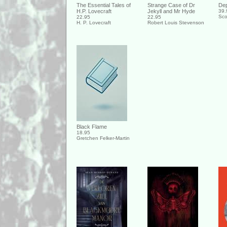
The Essential Tales of
Strange Case of Dr
Dep
H.P. Lovecraft
Jekyll and Mr Hyde
39.
Sco
22.95
22.95
H. P. Lovecraft
Robert Louis Stevenson
Black Flame
18.95
Gretchen Felker-Martin