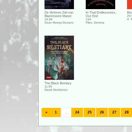
De Verloren Ziel van
In That Endlessness,
Bed
Blackmoore Manor
Our End
29.
A. 
19.99
134
Sean Murray-Dunans
Files, Gemma
The Black Bestiary
11.95
David Hontiveros
«
1
...
24
25
26
27
28